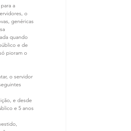
para a 
ervidores, o 
vas, genéricas 
sa 
rada quando 
público e de 
só pioram o 
ar, o servidor 
seguintes 
ição, e desde 
blico e 5 anos 
estido, 