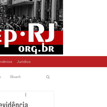
nvênios
Jurídico
a
Ebserh
Assembleia
18M
evidência