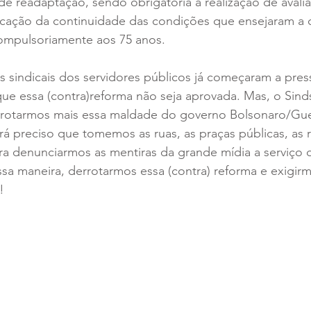
de readaptação, sendo obrigatória a realização de avali
ificação da continuidade das condições que ensejaram a
ompulsoriamente aos 75 anos.
es sindicais dos servidores públicos já começaram a pres
ue essa (contra)reforma não seja aprovada. Mas, o Sin
rrotarmos mais essa maldade do governo Bolsonaro/Gue
erá preciso que tomemos as ruas, as praças públicas, as 
ra denunciarmos as mentiras da grande mídia a serviço 
ssa maneira, derrotarmos essa (contra) reforma e exig
  