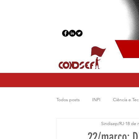
Todos posts
INPI
Ciência e Tec
Sindisep/RJ
18 de 
Começar
Sua comunidade
22/março: Di