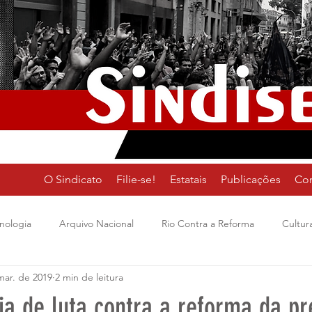
O Sindicato
Filie-se!
Estatais
Publicações
Co
nologia
Arquivo Nacional
Rio Contra a Reforma
Cultur
mar. de 2019
2 min de leitura
Organização
Previdencia
Na Rua
Museu do Índio
a de luta contra a reforma da pr