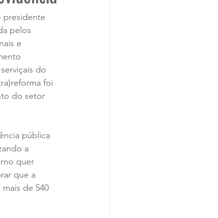
 presidente 
da pelos 
ais e 
mento 
serviçais do 
ra)reforma foi 
nto do setor 
ência pública 
zando a 
erno quer 
rar que a 
 mais de 540 