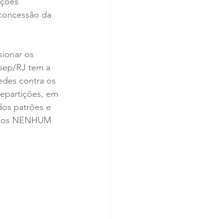
ações 
 concessão da 
sionar os 
dsep/RJ tem a 
des contra os 
repartições, em 
dos patrões e 
irmos NENHUM 