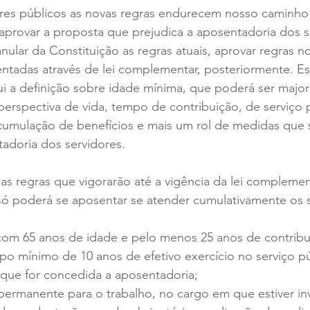
res públicos as novas regras endurecem nosso caminho 
aprovar a proposta que prejudica a aposentadoria dos s
ular da Constituição as regras atuais, aprovar regras no
ntadas através de lei complementar, posteriormente. Es
ui a definição sobre idade mínima, que poderá ser majo
erspectiva de vida, tempo de contribuição, de serviço 
acumulação de benefícios e mais um rol de medidas que 
adoria dos servidores.  
 regras que vigorarão até a vigência da lei complement
ó poderá se aposentar se atender cumulativamente os 
 com 65 anos de idade e pelo menos 25 anos de contribu
o mínimo de 10 anos de efetivo exercício no serviço pú
 que for concedida a aposentadoria;
permanente para o trabalho, no cargo em que estiver inv