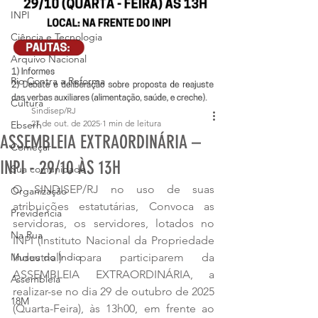
INPI
Ciência e Tecnologia
Arquivo Nacional
Rio Contra a Reforma
Cultura
Sindisep/RJ
27 de out. de 2025
1 min de leitura
Ebserh
ASSEMBLEIA EXTRAORDINÁRIA –
Começar
INPI - 29/10 ÀS 13H
Sua comunidade
O SINDISEP/RJ no uso de suas 
Organização
atribuições estatutárias, Convoca as 
Previdencia
servidoras, os servidores, lotados no 
Na Rua
INPI (Instituto Nacional da Propriedade 
Museu do Índio
Industrial) para participarem da 
ASSEMBLEIA EXTRAORDINÁRIA, a 
Assembleia
realizar-se no dia 29 de outubro de 2025 
18M
(Quarta-Feira), às 13h00, em frente ao 