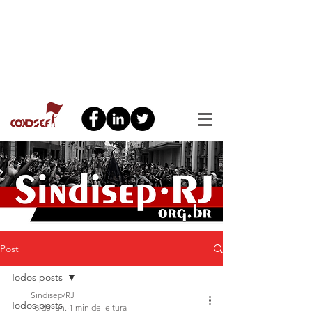
Post
Todos posts
Sindisep/RJ
Todos posts
18 de jun.
1 min de leitura