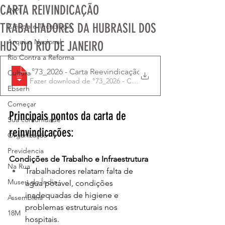
CARTA REIVINDICAÇÃO
INPI
TRABALHADORES DA HUBRASIL DOS
Ciência e Tecnologia
Arquivo Nacional
HUS DO RIO DE JANEIRO
Rio Contra a Reforma
Ofício Sindisep-RJ n
.°73_2026 - Carta Reevindicação trabalhadores da HUBr
Cultura
Fazer download de °73_2026 - CARTA REEVINDICAÇÃO TR
Ebserh
Começar
Principais pontos da carta de 
Sua comunidade
reinvindicações:
Organização
Previdencia
Condições de Trabalho e Infraestrutura
Na Rua
Trabalhadores relatam falta de 
Museu do Índio
água potável, condições 
inadequadas de higiene e 
Assembleia
problemas estruturais nos 
18M
hospitais.﻿