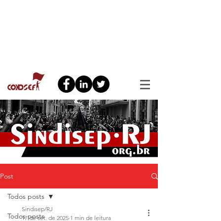
Post
Todos posts
Sindisep/RJ
Todos posts
17 de set. de 2025
1 min de leitura