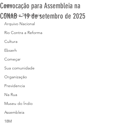
Convocação para Assembleia na
INPI
CONAB – 19 de setembro de 2025
Ciência e Tecnologia
Arquivo Nacional
Rio Contra a Reforma
Cultura
Ebserh
Começar
Sua comunidade
Organização
Previdencia
Na Rua
Museu do Índio
Assembleia
18M