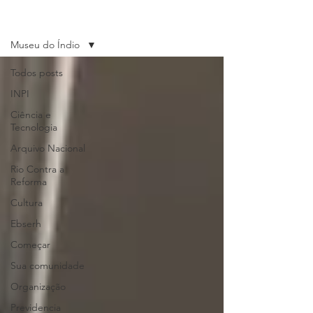
Últimas Notícias
Museu do Índio
Todos posts
INPI
Ciência e
Tecnologia
Arquivo Nacional
Rio Contra a
Reforma
Cultura
Ebserh
Começar
Sua comunidade
Organização
Previdencia