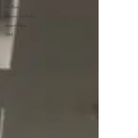
Na Rua
Museu do Índio
Assembleia
18M