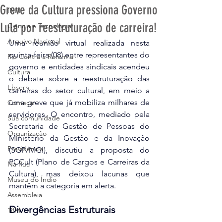
Greve da Cultura pressiona Governo
INPI
Lula por reestruturação de carreira!
Ciência e Tecnologia
Arquivo Nacional
Uma reunião virtual realizada nesta 
quinta-feira (08) entre representantes do 
Rio Contra a Reforma
governo e entidades sindicais acendeu 
Cultura
o debate sobre a reestruturação das 
Ebserh
carreiras do setor cultural, em meio a 
uma greve que já mobiliza milhares de 
Começar
servidores. O encontro, mediado pela 
Sua comunidade
Secretaria de Gestão de Pessoas do 
Organização
Ministério da Gestão e da Inovação 
Previdencia
(SGP/MGI), discutiu a proposta do 
PCCult (Plano de Cargos e Carreiras da 
Na Rua
Cultura), mas deixou lacunas que 
Museu do Índio
mantêm a categoria em alerta.  
Assembleia
Divergências Estruturais
18M