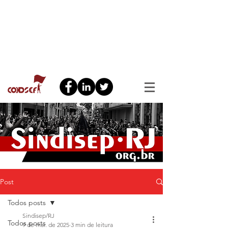
Post
Todos posts
Sindisep/RJ
Todos posts
9 de mai. de 2025
3 min de leitura