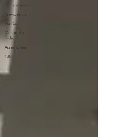
Organização
Previdencia
Na Rua
Museu do
Índio
Assembleia
18M