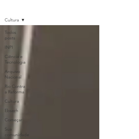
Últimas Notícias
Cultura
Todos
posts
INPI
Ciência e
Tecnologia
Arquivo
Nacional
Rio Contra
a Reforma
Cultura
Ebserh
Começar
Sua
comunidade