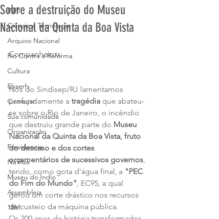
Sobre a destruição do Museu
INPI
Nacional da Quinta da Boa Vista
Ciência e Tecnologia
Arquivo Nacional
Companheiros:
Rio Contra a Reforma
Cultura
Ebserh
Nós do Sindisep/RJ lamentamos 
profundamente a 
tragédia
 que abateu-
Começar
se sobre o Rio de Janeiro, o incêndio 
Sua comunidade
que destruiu grande parte do
 Museu 
Organização
Nacional da Quinta da Boa Vista, fruto 
Previdencia
do descaso e dos cortes 
orçamentários de sucessivos governos
, 
Na Rua
tendo, como gota d'água final, a 
"PEC 
Museu do Índio
do Fim do Mundo"
, EC95, a qual 
Assembleia
gerou um corte drástico nos recursos 
de custeio da máquina pública.
18M
Os 200 anos de história transformados 