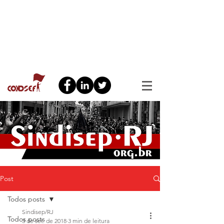
Post
Todos posts
Sindisep/RJ
Todos posts
3 de set. de 2018
3 min de leitura