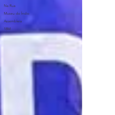
Na Rua
Museu do Índio
Assembleia
18M