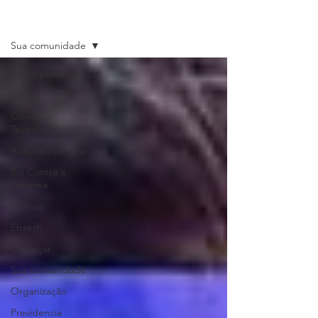
Últimas Notícias
Sua comunidade
Todos posts
INPI
Ciência e
Tecnologia
Arquivo Nacional
Rio Contra a
Reforma
Cultura
Ebserh
Começar
Sua comunidade
Organização
Previdencia