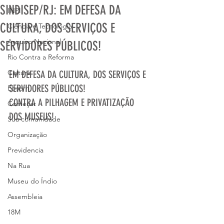
SINDISEP/RJ: EM DEFESA DA
INPI
CULTURA, DOS SERVIÇOS E
Ciência e Tecnologia
Arquivo Nacional
SERVIDORES PÚBLICOS!
Rio Contra a Reforma
Cultura
EM DEFESA DA CULTURA, DOS SERVIÇOS E 
SERVIDORES PÚBLICOS!
Ebserh
CONTRA A PILHAGEM E PRIVATIZAÇÃO 
Começar
DOS MUSEUS!
Sua comunidade
Organização
Previdencia
Na Rua
Museu do Índio
Assembleia
18M