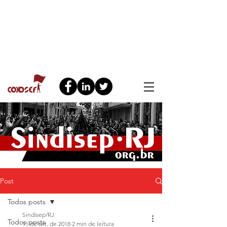
Post
Todos posts
Sindisep/RJ
Todos posts
11 de set. de 2018
2 min de leitura