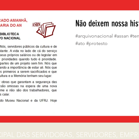
Previdencia
Na Rua
Museu do Índio
Assembleia
18M
Não deixem nossa hist
#arquivonacional #assan #t
#ato #protesto
IPAL DAS SERVIDORAS, SERVIDORES, EM