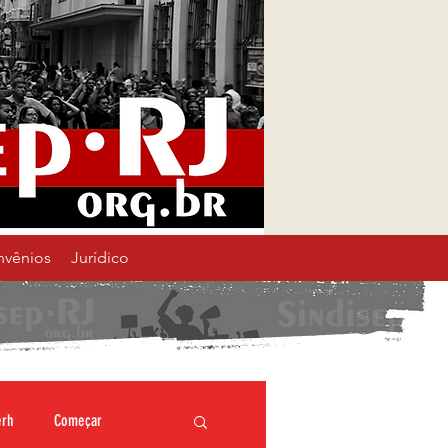
nvênios
Jurídico
erh
Começar