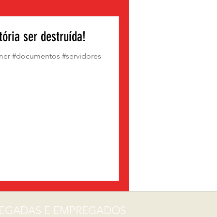
ória ser destruída!
emer #documentos #servidores
PREGADAS E EMPREGADOS