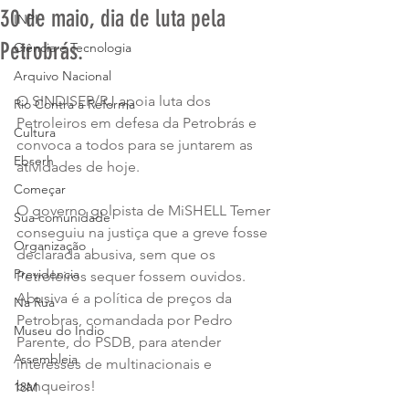
30 de maio, dia de luta pela
INPI
Petrobrás.
Ciência e Tecnologia
Arquivo Nacional
O SINDISEP/RJ apoia luta dos 
Rio Contra a Reforma
Petroleiros em defesa da Petrobrás e 
Cultura
convoca a todos para se juntarem as 
Ebserh
atividades de hoje.
Começar
O governo golpista de MiSHELL Temer 
Sua comunidade
conseguiu na justiça que a greve fosse 
Organização
declarada abusiva, sem que os 
Previdencia
Petroleiros sequer fossem ouvidos. 
Abusiva é a política de preços da 
Na Rua
Petrobras, comandada por Pedro 
Museu do Índio
Parente, do PSDB, para atender 
Assembleia
interesses de multinacionais e 
banqueiros!
18M