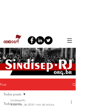
Post
Todos posts
Sindisep/RJ
Todos posts
30 de mai. de 2018
1 min de leitura