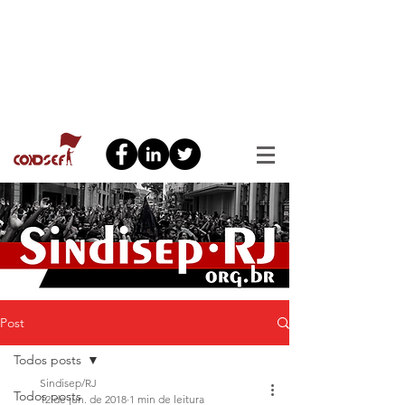
Post
Todos posts
Sindisep/RJ
Todos posts
12 de jun. de 2018
1 min de leitura