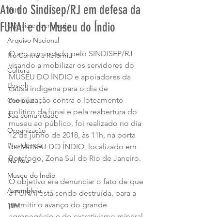
Ato do Sindisep/RJ em defesa da
INPI
FUNAI e do Museu do Índio
Ciência e Tecnologia
Arquivo Nacional
O ato convocado pelo SINDISEP/RJ 
Rio Contra a Reforma
visando a mobilizar os servidores do 
Cultura
MUSEU DO ÍNDIO e apoiadores da 
Ebserh
causa indígena para o dia de 
mobilização contra o loteamento 
Começar
político da funai e pela reabertura do 
Sua comunidade
museu ao público, foi realizado no dia 
Organização
12 de junho de 2018, às 11h, na porta 
Previdencia
do MUSEU DO ÍNDIO, localizado em 
Botafogo, Zona Sul do Rio de Janeiro.
Na Rua
Museu do Índio
O objetivo era denunciar o fato de que 
Assembleia
a FUNAI está sendo destruída, para a 
permitir o avanço do grande 
18M
agronegócio e do extrativismo mineral 