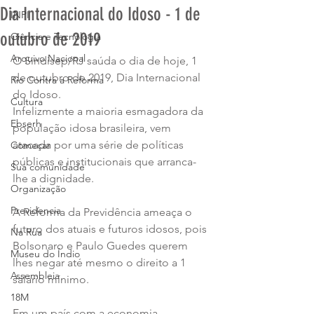
Dia Internacional do Idoso - 1 de
INPI
outubro de 2019
Ciência e Tecnologia
Arquivo Nacional
O Sindisep/RJ saúda o dia de hoje, 1 
de outubro de 2019, Dia Internacional 
Rio Contra a Reforma
do Idoso.
Cultura
Infelizmente a maioria esmagadora da 
Ebserh
população idosa brasileira, vem 
atacada por uma série de políticas 
Começar
públicas e institucionais que arranca-
Sua comunidade
lhe a dignidade.
Organização
Previdencia
A Reforma da Previdência ameaça o 
futuro dos atuais e futuros idosos, pois 
Na Rua
Bolsonaro e Paulo Guedes querem 
Museu do Índio
lhes negar até mesmo o direito a 1 
Assembleia
salário mínimo.
18M
Em um país com a economia 