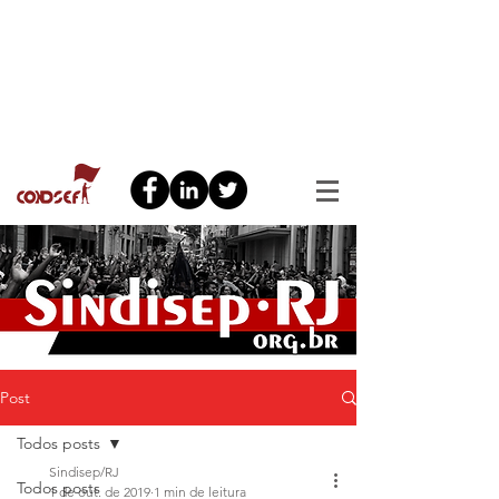
Post
Todos posts
Sindisep/RJ
Todos posts
1 de out. de 2019
1 min de leitura