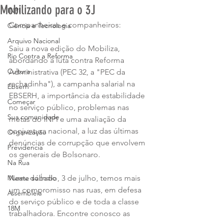
Mobilizando para o 3J
INPI
Companheiras e companheiros:
Ciência e Tecnologia
Arquivo Nacional
Saiu a nova edição do Mobiliza, 
Rio Contra a Reforma
abordando a luta contra Reforma 
Cultura
Administrativa (PEC 32, a "PEC da 
rachadinha"), a campanha salarial na 
Ebserh
EBSERH, a importância da estabilidade 
Começar
no serviço público, problemas nas 
Sua comunidade
metas do INPI e uma avaliação da 
conjuntura nacional, a luz das últimas 
Organização
denúncias de corrupção que envolvem 
Previdencia
os generais de Bolsonaro.
Na Rua
Museu do Índio
Neste sábado, 3 de julho, temos mais 
um compromisso nas ruas, em defesa 
Assembleia
do serviço público e de toda a classe 
18M
trabalhadora. Encontre conosco as 