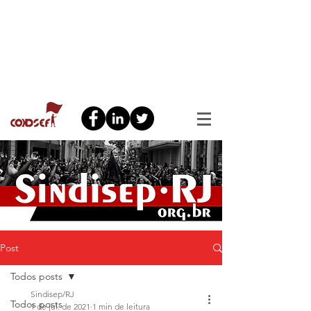
Post
Todos posts
Sindisep/RJ
Todos posts
1 de jul. de 2021
1 min de leitura