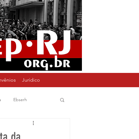
nvênios
Jurídico
a
Ebserh
Assembleia
18M
ta da