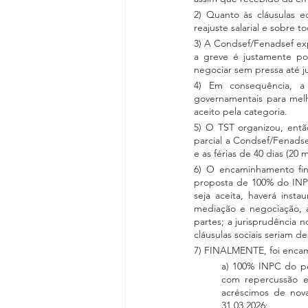
2) Quanto às cláusulas 
reajuste salarial e sobre to
3) A Condsef/Fenadsef ex
a greve é justamente por
negociar sem pressa até ju
4) Em consequência, a 
governamentais para melh
aceito pela categoria.
5) O TST organizou, entã
parcial a Condsef/Fenadse
e as férias de 40 dias (20 
6) O encaminhamento fina
proposta de 100% do INPC 
seja aceita, haverá insta
mediação e negociação, a
partes; a jurisprudência n
cláusulas sociais seriam d
7) FINALMENTE, foi encam
a) 100% INPC do per
com repercussão ec
acréscimos de nova
31.03.2026;