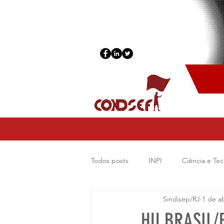
Todos posts
INPI
Ciência e Tec
Sindisep/RJ
1 de ab
Começar
Sua comunidade
HU BRASIL/E