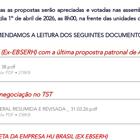
s as propostas serão apreciadas e votadas nas assemble
dia 1º de abril de 2026, as 8h00, na frente das unidades 
ENDAMOS A LEITURA DOS SEGUINTES DOCUMENT
l (Ex-EBSERH) com a última propostra patronal de
 38
.pdf
de PDF • 278KB
 negociação no TST
TERAL RESUMIDA E REVISADA _ 31.03.26
.pdf
de PDF • 238KB
A DA EMPRESA HU BRASIL (EX EBSERH) 