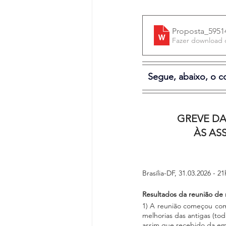
Proposta_5951
Fazer download
Segue, abaixo, o 
GREVE DA
ÀS AS
Brasília-DF, 31.03.2026 - 2
Resultados da reunião de 
1) A reunião começou com 
melhorias das antigas (to
assim que recebido da em