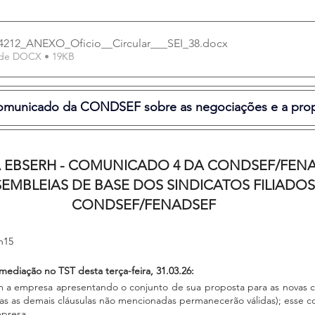
4212_ANEXO_Oficio__Circular___SEI_38
.docx
 de DOCX • 19KB
comunicado da CONDSEF sobre as negociações e a prop
 EBSERH - COMUNICADO 4 DA CONDSEF/FENA
SEMBLEIAS DE BASE DOS SINDICATOS FILIADOS
CONDSEF/FENADSEF
1h15
mediação no TST desta terça-feira, 31.03.26:
a empresa apresentando o conjunto de sua proposta para as novas clá
das as demais cláusulas não mencionadas permanecerão válidas); esse co
presa.