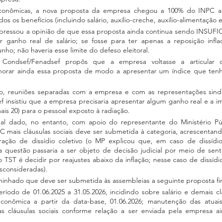
econômicas, a nova proposta da empresa chegou a 100% do INPC a 
dos os benefícios (incluindo salário, auxílio-creche, auxílio-alimentação e
pressou a opinião de que essa proposta ainda continua sendo INSUFI
 ganho real de salário; se fosse para ter apenas a reposição inflac
nho; não haveria esse limite do defeso eleitoral.
Condsef/Fenadsef propôs que a empresa voltasse a articular c
orar ainda essa proposta de modo a apresentar um índice que tenh
o, reuniões separadas com a empresa e com as representações sindic
f insistiu que a empresa precisaria apresentar algum ganho real e a 
mais 20) para o pessoal exposto à radiação.
l dado, no entanto, com apoio do representante do Ministério Púb
mais cláusulas sociais deve ser submetida à categoria, acrescentand
uração de dissídio coletivo (o MP explicou que, em caso de dissídio
 questão passaria a ser objeto de decisão judicial por meio de sent
o TST é decidir por reajustes abaixo da inflação; nesse caso de dissídi
esconsideradas).
inhado que deve ser submetida às assembleias a seguinte proposta fi
íodo de 01.06.2025 a 31.05.2026, incidindo sobre salário e demais cl
onômica a partir da data-base, 01.06.2026; manutenção das atuais c
s cláusulas sociais conforme relação a ser enviada pela empresa ai