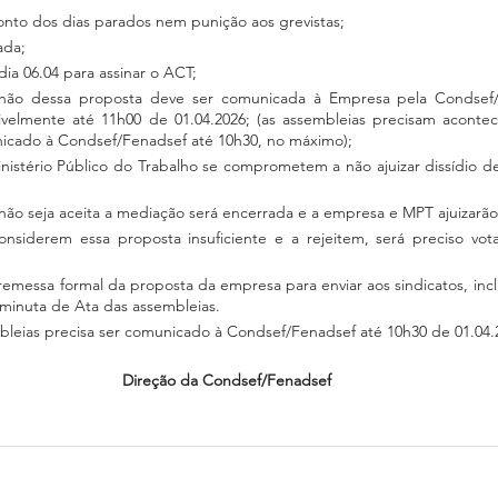
nto dos dias parados nem punição aos grevistas;
ada;
dia 06.04 para assinar o ACT;
 não dessa proposta deve ser comunicada à Empresa pela Condsef/
ivelmente até 11h00 de 01.04.2026; (as assembleias precisam aconte
nicado à Condsef/Fenadsef até 10h30, no máximo);
nistério Público do Trabalho se comprometem a não ajuizar dissídio de
não seja aceita a mediação será encerrada e a empresa e MPT ajuizarão d
onsiderem essa proposta insuficiente e a rejeitem, será preciso vota
messa formal da proposta da empresa para enviar aos sindicatos, inclus
a minuta de Ata das assembleias.
bleias precisa ser comunicado à Condsef/Fenadsef até 10h30 de 01.04.
Direção da Condsef/Fenadsef