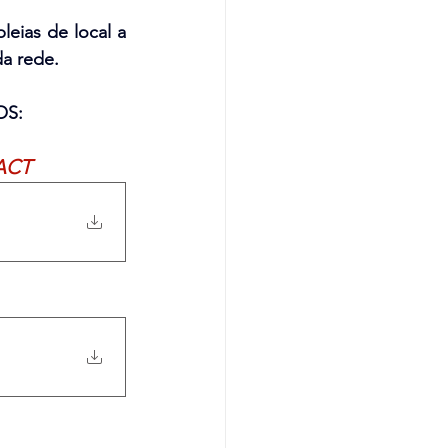
ias de local a 
da rede.
OS:
 ACT