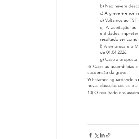
b) Não haverá desco
c) A greve é encerr
d) Voltamos ao TST 
e) A aceitação ou
entidades impreter
resultado ser comu
f) A empresa e o Mi
de 01.04.2026;
g) Caso a proposta 
8) Caso as assembleias c
suspensão da greve.
9) Estamos aguardando a re
novas cláusulas sociais e 
10) O resultado das assem