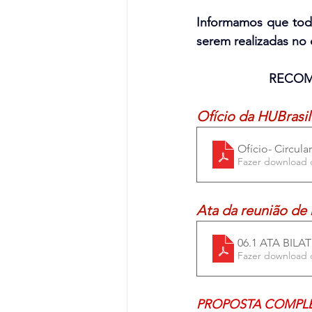
Informamos que toda
serem realizadas no 
RECOM
Ofício da HUBrasi
Ofício- Circular
Fazer download 
Ata da reunião de
06.1 ATA BILA
Fazer download 
PROPOSTA COMPLET