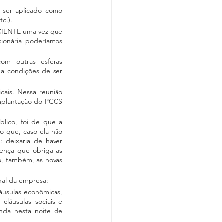
ser aplicado como 
tc.).
CIENTE uma vez que 
ionária poderíamos 
om outras esferas 
a condições de ser 
ais. Nessa reunião 
implantação do PCCS 
lico, foi de que a 
o que, caso ela não 
: deixaria de haver 
ença que obriga as 
o, também, as novas 
nal da empresa:
áusulas econômicas, 
láusulas sociais e 
nda nesta noite de 