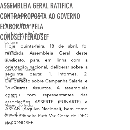
ASSEMBLEIA GERAL RATIFICA
INPI
CONTRAPROPOSTA AO GOVERNO
Ciência e Tecnologia
Arquivo Nacional
ELABORADA PELA
Rio Contra a Reforma
CONDSEF/FENADSEF
Cultura
Hoje, quinta-feira, 18 de abril, foi 
Ebserh
realizada Assembleia Geral deste 
sindicato, para, em linha com a 
Começar
orientação nacional, deliberar sobre a 
Sua comunidade
seguinte pauta: 1. Informes. 2. 
Organização
Deliberação sobre Campanha Salarial e 
Previdencia
3. Outros Assuntos. A assembleia 
contou com representantes das 
Na Rua
associações ASSERTE (FUNARTE) e 
Museu do Índio
ASSAN (Arquivo Nacional), bem como 
Assembleia
a companheira Ruth Vaz Costa do DEC 
da CONDSEF.
18M