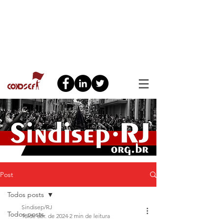
Post
Todos posts
Sindisep/RJ
Todos posts
18 de abr. de 2024
2 min de leitura