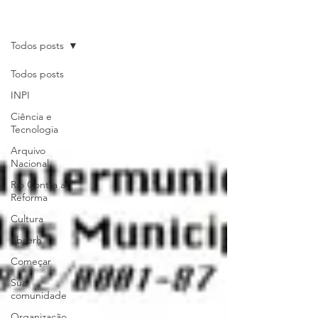
Últimas Notícias
Todos posts
Todos posts
INPI
Ciência e
Tecnologia
Arquivo
Nacional
Rio Contra a
Reforma
Cultura
Ebserh
Começar
Sua
comunidade
Organização