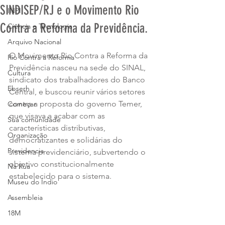
SINDISEP/RJ e o Movimento Rio
INPI
Contra a Reforma da Previdência.
Ciência e Tecnologia
Arquivo Nacional
O Movimento Rio Contra a Reforma da 
Rio Contra a Reforma
Previdência nasceu na sede do SINAL, 
Cultura
sindicato dos trabalhadores do Banco 
Ebserh
Central, e buscou reunir vários setores 
contra a proposta do governo Temer, 
Começar
que visava a acabar com as 
Sua comunidade
características distributivas, 
Organização
democratizantes e solidárias do 
Previdencia
sistema previdenciário, subvertendo o 
objetivo constitucionalmente 
Na Rua
estabelecido para o sistema.
Museu do Índio
Assembleia
18M