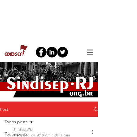
Post
Todos posts
Sindisep/RJ
Todos posts
17 de ago. de 2018
2 min de leitura