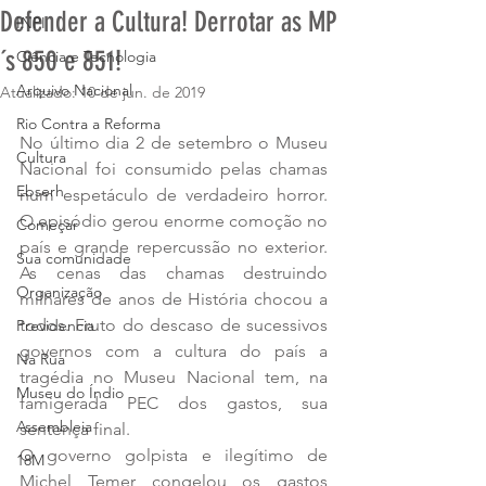
Defender a Cultura! Derrotar as MP
INPI
´s 850 e 851!
Ciência e Tecnologia
Arquivo Nacional
Atualizado:
10 de jun. de 2019
Rio Contra a Reforma
No último dia 2 de setembro o Museu 
Cultura
Nacional foi consumido pelas chamas 
Ebserh
num espetáculo de verdadeiro horror. 
O episódio gerou enorme comoção no 
Começar
país e grande repercussão no exterior. 
Sua comunidade
As cenas das chamas destruindo 
Organização
milhares de anos de História chocou a 
todos. Fruto do descaso de sucessivos 
Previdencia
governos com a cultura do país a 
Na Rua
tragédia no Museu Nacional tem, na 
Museu do Índio
famigerada PEC dos gastos, sua 
Assembleia
sentença final.
O governo golpista e ilegítimo de 
18M
Michel Temer congelou os gastos 