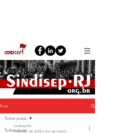
Post
Todos posts
Sindisep/RJ
Todos posts
14 de set. de 2018
2 min de leitura