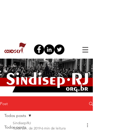
Post
Todos posts
Sindisep/RJ
Todos posts
12 de jun. de 2019
6 min de leitura