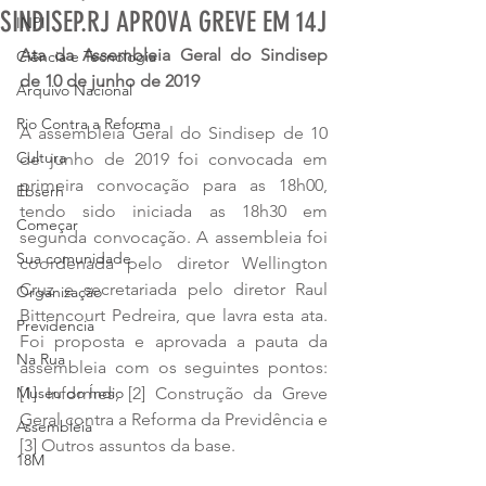
SINDISEP.RJ APROVA GREVE EM 14J
INPI
Ata da Assembleia Geral do Sindisep 
Ciência e Tecnologia
de 10 de junho de 2019
Arquivo Nacional
Rio Contra a Reforma
A assembleia Geral do Sindisep de 10 
Cultura
de junho de 2019 foi convocada em 
primeira convocação para as 18h00, 
Ebserh
tendo sido iniciada as 18h30 em 
Começar
segunda convocação. A assembleia foi 
Sua comunidade
coordenada pelo diretor Wellington 
Cruz e secretariada pelo diretor Raul 
Organização
Bittencourt Pedreira, que lavra esta ata. 
Previdencia
Foi proposta e aprovada a pauta da 
Na Rua
assembleia com os seguintes pontos: 
Museu do Índio
[1] Informes, [2] Construção da Greve 
Geral contra a Reforma da Previdência e 
Assembleia
[3] Outros assuntos da base.
18M