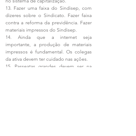
no sistema de capitalização.
13. Fazer uma faixa do Sindisep, com 
dizeres sobre o Sindicato. Fazer faixa 
contra a reforma da previdência. Fazer 
materiais impressos do Sindisep.
14. Ainda que a internet seja 
importante, a produção de materiais 
impressos é fundamental. Os colegas 
da ativa devem ter cuidado nas ações.
15. Passeatas grandes devem ser na 
Presidente Vargas, pois a Rio Branco 
ficou inviabilizada pela criação do 
Boulevard Carioca. Mais do que isso, 
do ponto de vista político, a realização 
de passeatas na Presidente Vargas é 
muito mais avançado, pois dialoga com 
os milhares de trabalhadores que 
transitam todos os dias pela Central do 
Brasil. Devemos fazer uma faixa “contra 