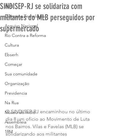
SINDISEP-RJ se solidariza com
INPI
militantes do MLB perseguidos por
Ciência e Tecnologia
Arquivo Nacional
supermercado
Rio Contra a Reforma
Cultura
Ebserh
Começar
Sua comunidade
Organização
Previdencia
Na Rua
O SINDISEP-RJ encaminhou no último 
Museu do Índio
dia 8 um ofício ao Movimento de Luta 
Assembleia
nos Bairros. Vilas e Favelas (MLB) se 
18M
solidarizando aos militantes 