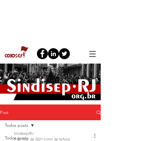
Post
Todos posts
Sindisep/RJ
Todos posts
9 de mar. de 2021
2 min de leitura