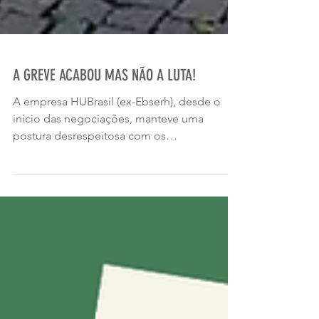
A GREVE ACABOU MAS NÃO A LUTA!
A empresa HUBrasil (ex-Ebserh), desde o
início das negociações, manteve uma
postura desrespeitosa com os
trabalhadores, recusando-se a informar o
índice de reajuste das cláusulas sociais,
mesmo sabendo que, por se tratar de um
ano eleitoral, há uma data limite para
concessão de reajustes acima da inflação.
Hoje, a recomposição salarial necessária
para os trabalhadores da HUBrasil seria de
cerca de 15%. Contudo, a empresa só
apresentou proposta quando os