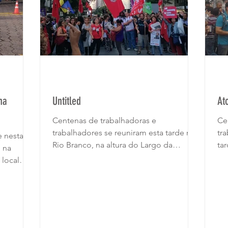
na
Untitled
At
Centenas de trabalhadoras e
Ce
trabalhadores se reuniram esta tarde na
tr
e nesta
Rio Branco, na altura do Largo da
ta
o na
Carioca, para protestar contra o...
po
 local