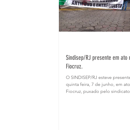
Sindisep/RJ presente em ato 
Fiocruz.
O SINDISEP/RJ esteve present
quinta feira, 7 de junho, em at
Fiocruz, puxado pelo sindicato
Asfoc - SN. Como parte do...