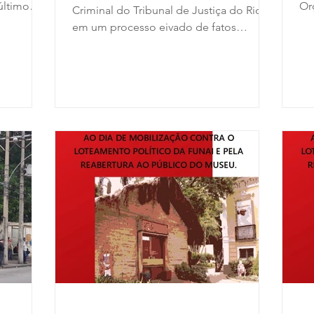
 último
Or
Criminal do Tribunal de Justiça do Rio,
um
em um processo eivado de fatos
estranhos como tem se tornado...