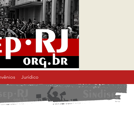
nvênios
Jurídico
erh
Começar