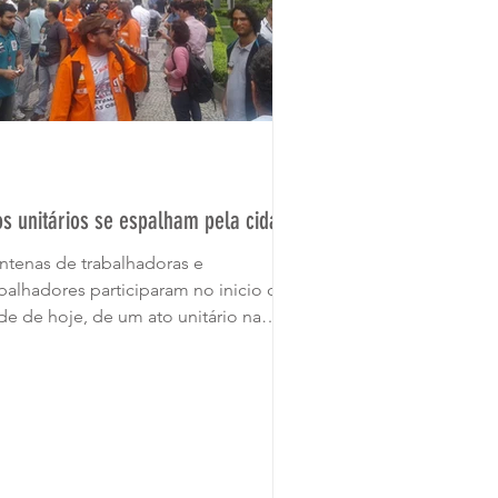
os unitários se espalham pela cidade
ntenas de trabalhadoras e
abalhadores participaram no inicio da
rde de hoje, de um ato unitário na
rta da unidade da Petrobrás da...