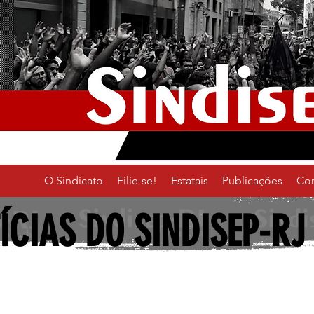
O Sindicato
Filie-se!
Estatais
Publicações
Co
ÍCIAS DO SINDISEP-RJ
gia
Arquivo Nacional
Rio Contra a Reforma
Cultura
Ebs