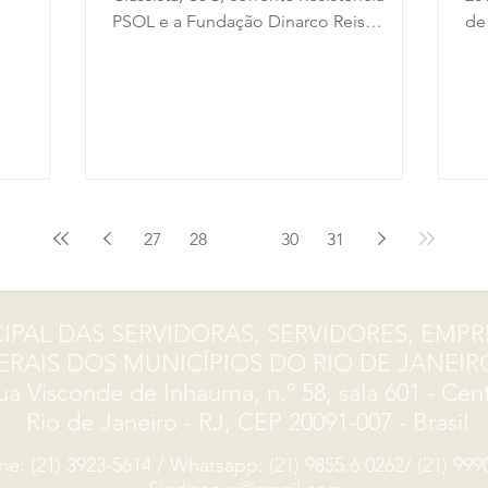
.
PSOL e a Fundação Dinarco Reis
de
convidam todas e todos para um dos
“N
mais...
27
28
29
30
31
IPAL DAS SERVIDORAS, SERVIDORES, EM
RAIS DOS MUNICÍPIOS DO RIO DE JANEIRO
ua Visconde de Inhauma, n.º 58, sala 601 - Cen
Rio de Janeiro - RJ, CEP
20091-007
- Brasil
ne: (21) 3923-5614 / Whatsapp: (21) 9855.6.0262/ (21) 999