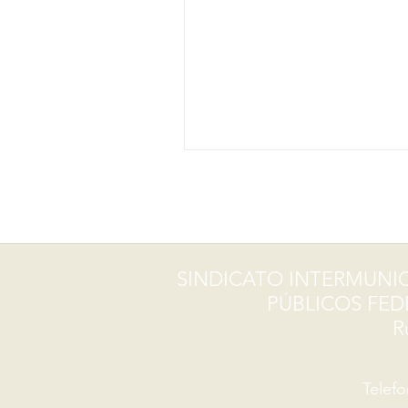
atividades de hoje. O governo..
SINDICATO INTERMUNIC
PÚBLICOS FEDE
R
Telefo