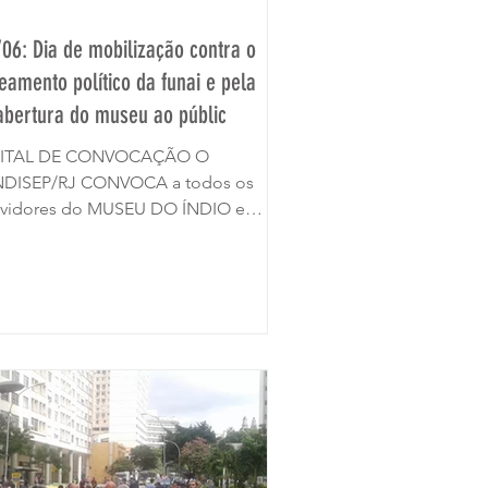
/06: Dia de mobilização contra o
teamento político da funai e pela
abertura do museu ao públic
ITAL DE CONVOCAÇÃO O
NDISEP/RJ CONVOCA a todos os
rvidores do MUSEU DO ÍNDIO e
oiadores da causa indígena para
mparecerem à...