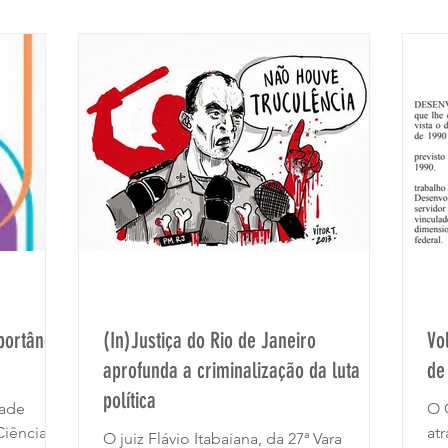
Previdencia
Na Rua
Museu do Índio
Assembleia
18M
portância
(In)Justiça do Rio de Janeiro
Vo
aprofunda a criminalização da luta
de
política
dade
O 
Ciência,
at
O juiz Flávio Itabaiana, da 27ª Vara