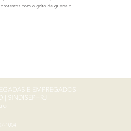
 protestos com o grito de guerra de
o Caju nem morto”, com...
PREGADAS E EMPREGADOS
 | SINDISEP=RJ
tro
07-1004