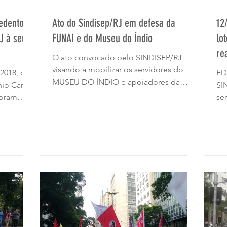
Redentor
Ato do Sindisep/RJ em defesa da
12
RJ à seus
FUNAI e do Museu do Índio
lo
re
O ato convocado pelo SINDISEP/RJ
visando a mobilizar os servidores do
2018, os
ED
MUSEU DO ÍNDIO e apoiadores da
nio Carlos
SI
causa indígena para o dia de...
foram
se
ap
co