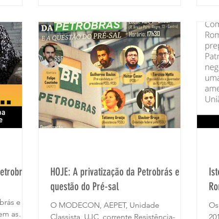
Petrobrás.
HOJE: A privatização da Petrobrás e a
Is
questão do Pré-sal
Ro
brás e
O MODECON, AEPET, Unidade
Os
rem as
Classista, UJC, corrente Resistência-
20