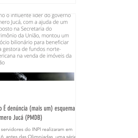
to É denúncia (mais um) esquema de
mero Jucá (PMDB)
 servidores do INPI realizaram em
16, antes das Olimpíadas, uma série